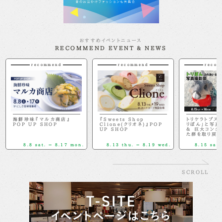
おすすめイベントニュース
RECOMMEND EVENT & NEWS
recommend
recommend
recom
海鮮珍味『マルカ商店』
『Sweets Shop
トリケラトプス
POP UP SHOP
Clione(クリオネ)』POP
リぼん」と写真
UP SHOP
＆ 巨大コング
た卵を取り戻せ
8.8 sat. － 8.17 mon.
8.13 thu. － 8.19 wed.
8.15 sat.
SCROLL