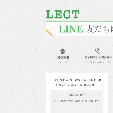
2026.08
SUN
MON
TUE
WED
THU
FRI
SAT
1