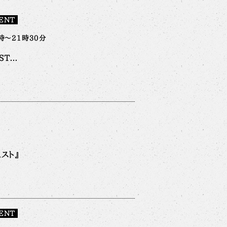
ENT
時～21時30分
T...
スト』
ENT