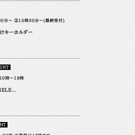
30分～ ②15時30分～(最終受付)
付けキーホルダー
ENT
10時～18時
LE...
NT