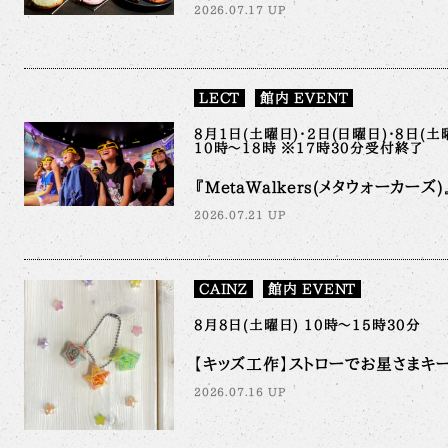
2026.07.17 UP
LECT
館内 EVENT
8月1日(土曜日)・2日(日曜日)・8日(土
10時～18時 ※17時30分受付終了
『MetaWalkers(メタウォーカーズ)』
2026.07.21 UP
CAINZ
館内 EVENT
8月8日(土曜日) 10時～15時30分
【キッズ工作】ストローでお星さまキ
2026.07.16 UP