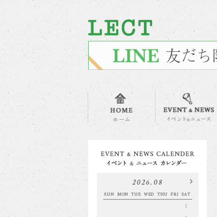
2026.08
SUN
MON
TUE
WED
THU
FRI
SAT
1