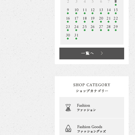
2
3
4
5
6
7
8
9
10
11
12
13
14
15
16
17
18
19
20
21
22
23
24
25
26
27
28
29
30
31