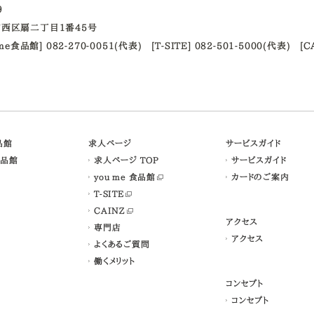
09
西区扇二丁目1番45号
ume食品館] 082-270-0051(代表)
[T-SITE] 082-501-5000(代表)
[C
食品館
求人ページ
サービスガイド
食品館
求人ページ TOP
サービスガイド
you me 食品館
カードのご案内
T-SITE
CAINZ
アクセス
専門店
アクセス
よくあるご質問
働くメリット
コンセプト
コンセプト