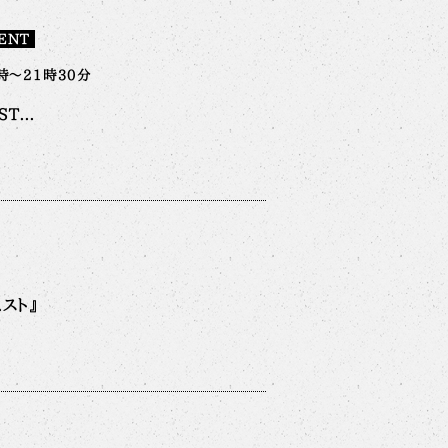
ENT
時～21時30分
T...
スト』