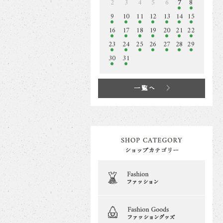
2
3
4
5
6
7
8
9
10
11
12
13
14
15
16
17
18
19
20
21
22
23
24
25
26
27
28
29
30
31