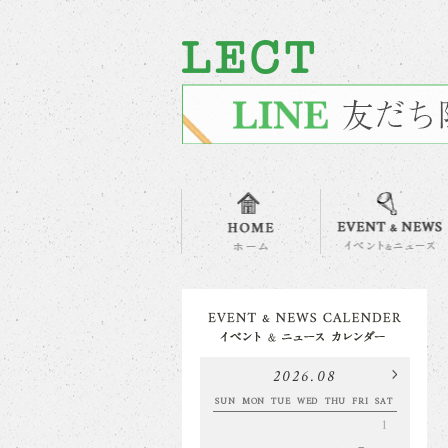
2026.08
SUN
MON
TUE
WED
THU
FRI
SAT
1