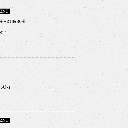
ENT
時～21時30分
T...
スト』
ENT