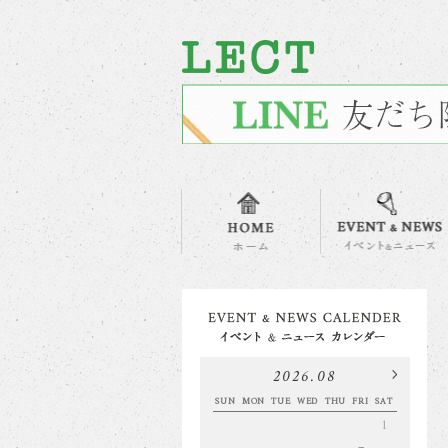
2026.08
SUN
MON
TUE
WED
THU
FRI
SAT
1