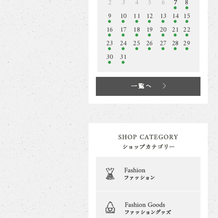
2
3
4
5
6
7
8
9
10
11
12
13
14
15
16
17
18
19
20
21
22
23
24
25
26
27
28
29
30
31