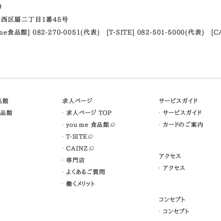
09
西区扇二丁目1番45号
ume食品館] 082-270-0051(代表)
[T-SITE] 082-501-5000(代表)
[C
食品館
求人ページ
サービスガイド
食品館
求人ページ TOP
サービスガイド
you me 食品館
カードのご案内
T-SITE
CAINZ
アクセス
専門店
アクセス
よくあるご質問
働くメリット
コンセプト
コンセプト