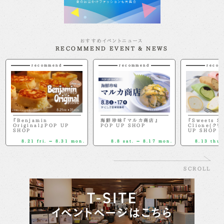
おすすめイベントニュース
RECOMMEND EVENT & NEWS
recommend
recommend
recom
『Benjamin
海鮮珍味『マルカ商店』
『Sweets S
Original』POP UP
POP UP SHOP
Clione(クリ
SHOP
UP SHOP
8.21 fri. － 8.31 mon.
8.8 sat. － 8.17 mon.
8.13 thu.
SCROLL