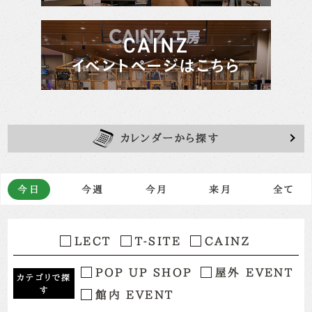
カレンダーから探す
今日
今週
今月
来月
全て
LECT
T-SITE
CAINZ
POP UP SHOP
屋外 EVENT
カテゴリで探
す
館内 EVENT