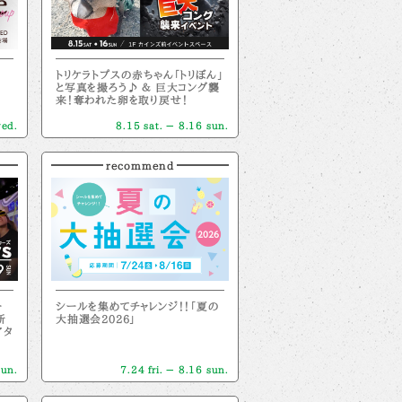
トリケラトプスの赤ちゃん「トリぼん」
と写真を撮ろう♪ ＆ 巨大コング襲
来！奪われた卵を取り戻せ！
wed.
8.15 sat. － 8.16 sun.
recommend
ー
シールを集めてチャレンジ！！「夏の
新
大抽選会2026」
アタ
sun.
7.24 fri. － 8.16 sun.