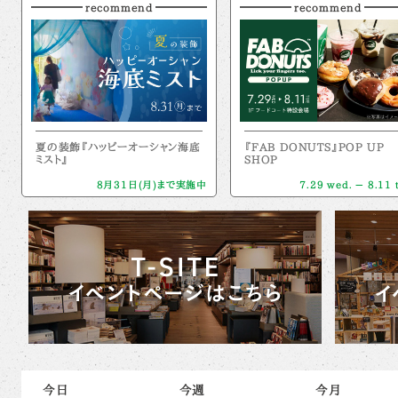
recommend
recommend
夏の装飾『ハッピーオーシャン海底
『FAB DONUTS』POP UP
ミスト』
SHOP
8月31日(月)まで実施中
7.29 wed. － 8.11 
今日
今週
今月