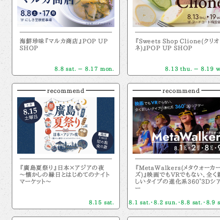
海鮮珍味『マルカ商店』POP UP
『Sweets Shop Clione(クリオ
SHOP
ネ)』POP UP SHOP
8.8 sat. － 8.17 mon.
8.13 thu. － 8.19 
recommend
recommend
『廣島夏祭り』日本×アジアの夜
『MetaWalkers(メタウォーカ
～懐かしの縁日とはじめてのナイト
ズ)』映画でもVRでもない、全く
マーケット～
しいタイプの進化系360°3Dシ
ー
8.15 sat.
8.1 sat.・8.2 sun.・8.8 sat.・8.9 