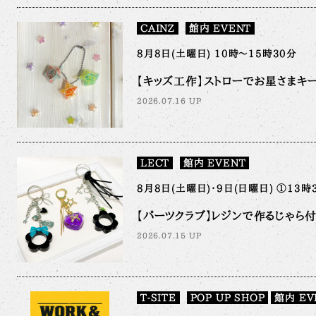
CAINZ
館内 EVENT
8月8日(土曜日) 10時～15時30分
【キッズ工作】ストローでお星さまキ
2026.07.16 UP
LECT
館内 EVENT
8月8日(土曜日)・9日(日曜日) ①13時
【パーツクラブ】レジンで作るじゃら
2026.07.15 UP
T-SITE
POP UP SHOP
館内 EV