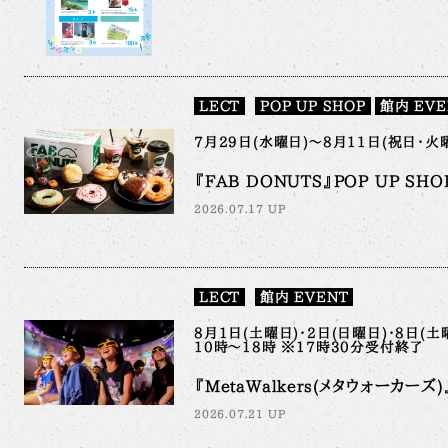
LECT
POP UP SHOP
館内 EVE
7月29日(水曜日)～8月11日(祝日・火曜
『FAB DONUTS』POP UP SHO
2026.07.17 UP
LECT
館内 EVENT
8月1日(土曜日)・2日(日曜日)・8日(土
10時～18時 ※17時30分受付終了
『MetaWalkers(メタウォーカーズ)』
2026.07.21 UP