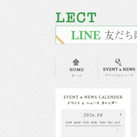
2026.08
SUN
MON
TUE
WED
THU
FRI
SAT
1