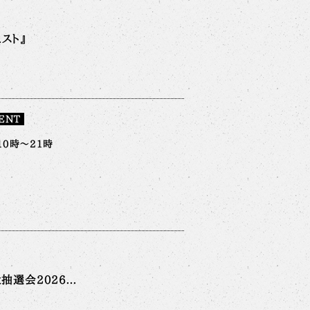
スト』
ENT
10時～21時
選会2026...