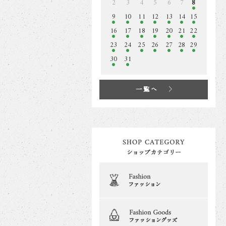
2
3
4
5
6
7
8
9
10
11
12
13
14
15
16
17
18
19
20
21
22
23
24
25
26
27
28
29
30
31