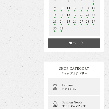
2
3
4
5
6
7
8
9
10
11
12
13
14
15
16
17
18
19
20
21
22
23
24
25
26
27
28
29
30
31