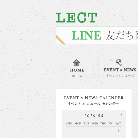
2026.08
SUN
MON
TUE
WED
THU
FRI
SAT
1