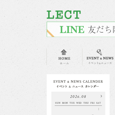
2026.08
SUN
MON
TUE
WED
THU
FRI
SAT
1