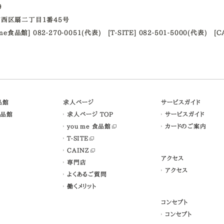
09
西区扇二丁目1番45号
ume食品館] 082-270-0051(代表)
[T-SITE] 082-501-5000(代表)
[C
食品館
求人ページ
サービスガイド
食品館
求人ページ TOP
サービスガイド
you me 食品館
カードのご案内
T-SITE
CAINZ
アクセス
専門店
アクセス
よくあるご質問
働くメリット
コンセプト
コンセプト