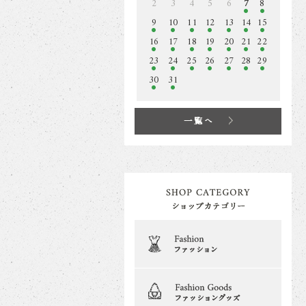
2
3
4
5
6
7
8
9
10
11
12
13
14
15
16
17
18
19
20
21
22
23
24
25
26
27
28
29
30
31