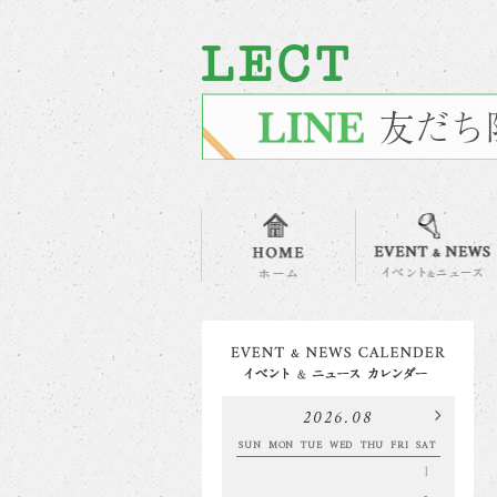
2026.08
SUN
MON
TUE
WED
THU
FRI
SAT
1