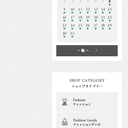
2
3
4
5
6
7
8
9
10
11
12
13
14
15
16
17
18
19
20
21
22
23
24
25
26
27
28
29
30
31