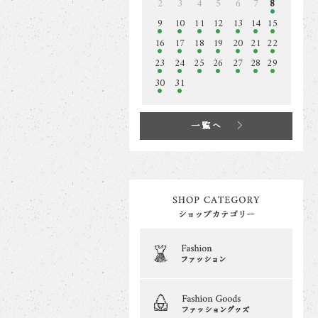
2
3
4
5
6
7
8
9
10
11
12
13
14
15
16
17
18
19
20
21
22
23
24
25
26
27
28
29
30
31