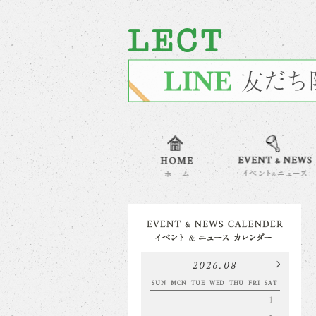
2026.08
SUN
MON
TUE
WED
THU
FRI
SAT
1