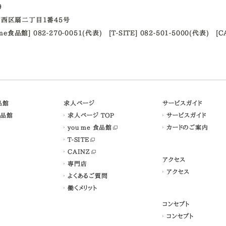
09
西区扇二丁目1番45号
ume食品館] 082-270-0051(代表)
[T-SITE] 082-501-5000(代表)
[C
食品館
求人ページ
サービスガイド
食品館
求人ページ TOP
サービスガイド
you me 食品館
カードのご案内
T-SITE
CAINZ
アクセス
専門店
アクセス
よくあるご質問
働くメリット
コンセプト
コンセプト