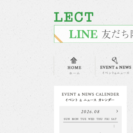
2026.08
SUN
MON
TUE
WED
THU
FRI
SAT
1