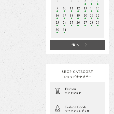
2
3
4
5
6
7
8
9
10
11
12
13
14
15
16
17
18
19
20
21
22
23
24
25
26
27
28
29
30
31