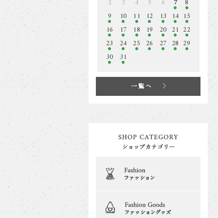
2
3
4
5
6
7
8
9
10
11
12
13
14
15
16
17
18
19
20
21
22
23
24
25
26
27
28
29
30
31