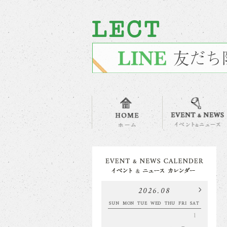
2026.08
SUN
MON
TUE
WED
THU
FRI
SAT
1