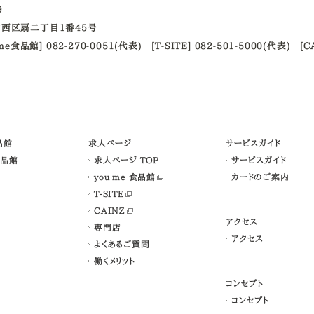
09
西区扇二丁目1番45号
ume食品館] 082-270-0051(代表)
[T-SITE] 082-501-5000(代表)
[C
食品館
求人ページ
サービスガイド
食品館
求人ページ TOP
サービスガイド
you me 食品館
カードのご案内
T-SITE
CAINZ
アクセス
専門店
アクセス
よくあるご質問
働くメリット
コンセプト
コンセプト