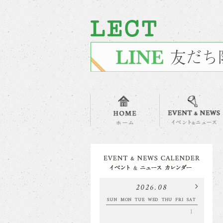
2026.08
SUN
MON
TUE
WED
THU
FRI
SAT
1