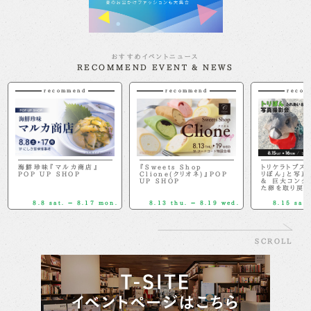
おすすめイベントニュース
RECOMMEND EVENT & NEWS
recommend
recommend
recom
海鮮珍味『マルカ商店』
『Sweets Shop
トリケラトプス
POP UP SHOP
Clione(クリオネ)』POP
リぼん」と写真
UP SHOP
＆ 巨大コング
た卵を取り戻せ
8.8 sat. － 8.17 mon.
8.13 thu. － 8.19 wed.
8.15 sat.
SCROLL