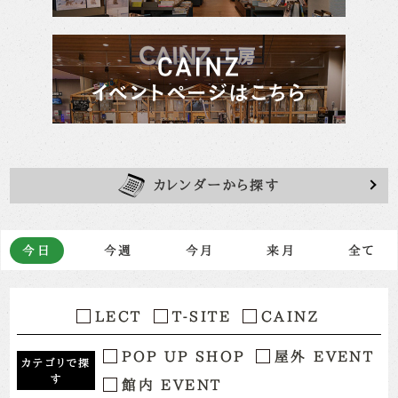
カレンダーから探す
今日
今週
今月
来月
全て
LECT
T-SITE
CAINZ
POP UP SHOP
屋外 EVENT
カテゴリで探
す
館内 EVENT