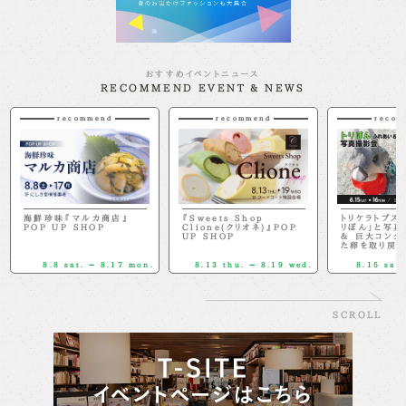
おすすめイベントニュース
RECOMMEND EVENT & NEWS
recommend
recommend
recom
海鮮珍味『マルカ商店』
『Sweets Shop
トリケラトプス
POP UP SHOP
Clione(クリオネ)』POP
リぼん」と写真
UP SHOP
＆ 巨大コング
た卵を取り戻せ
8.8 sat. － 8.17 mon.
8.13 thu. － 8.19 wed.
8.15 sat.
SCROLL