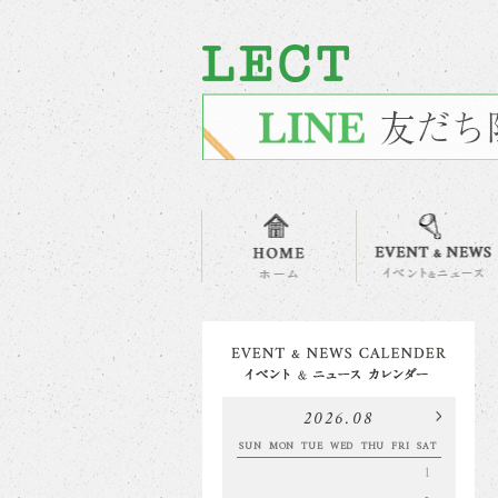
2026.08
SUN
MON
TUE
WED
THU
FRI
SAT
1