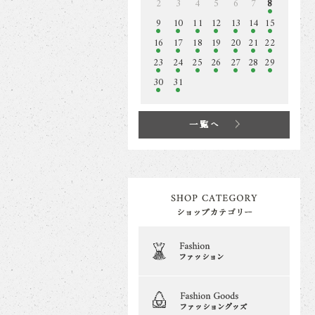
2
3
4
5
6
7
8
9
10
11
12
13
14
15
16
17
18
19
20
21
22
23
24
25
26
27
28
29
30
31