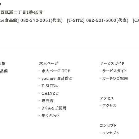
09
西区扇二丁目1番45号
ume食品館] 082-270-0051(代表)
[T-SITE] 082-501-5000(代表)
[C
食品館
求人ページ
サービスガイド
食品館
求人ページ TOP
サービスガイド
you me 食品館
カードのご案内
T-SITE
CAINZ
アクセス
専門店
アクセス
よくあるご質問
働くメリット
コンセプト
コンセプト