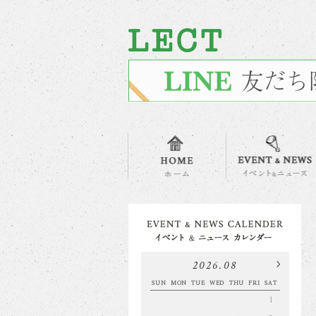
2026.08
SUN
MON
TUE
WED
THU
FRI
SAT
1