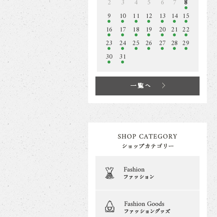
2
3
4
5
6
7
8
9
10
11
12
13
14
15
16
17
18
19
20
21
22
23
24
25
26
27
28
29
30
31