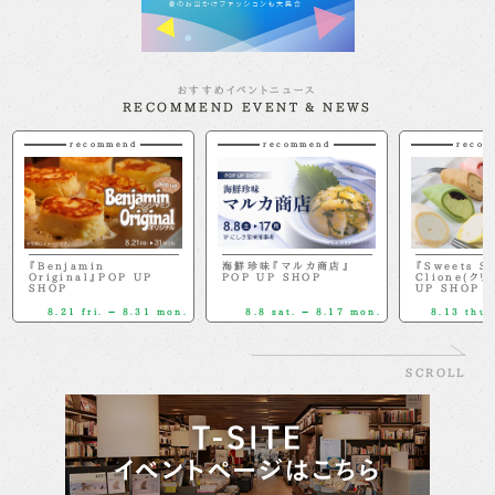
おすすめイベントニュース
RECOMMEND EVENT & NEWS
recommend
recommend
recom
『Benjamin
海鮮珍味『マルカ商店』
『Sweets S
Original』POP UP
POP UP SHOP
Clione(クリ
SHOP
UP SHOP
8.21 fri. － 8.31 mon.
8.8 sat. － 8.17 mon.
8.13 thu.
SCROLL