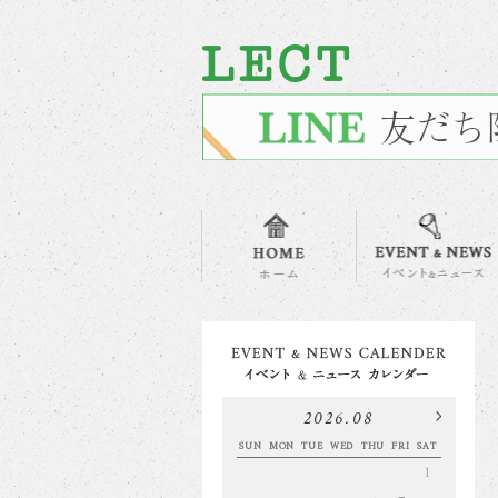
2026.08
SUN
MON
TUE
WED
THU
FRI
SAT
1