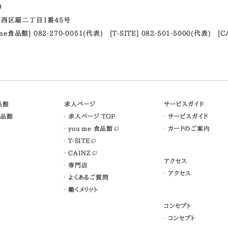
09
西区扇二丁目1番45号
ume食品館] 082-270-0051(代表)
[T-SITE] 082-501-5000(代表)
[C
食品館
求人ページ
サービスガイド
食品館
求人ページ TOP
サービスガイド
you me 食品館
カードのご案内
T-SITE
CAINZ
アクセス
専門店
アクセス
よくあるご質問
働くメリット
コンセプト
コンセプト