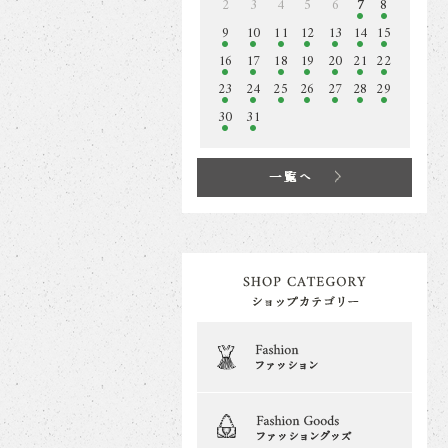
2
3
4
5
6
7
8
9
10
11
12
13
14
15
16
17
18
19
20
21
22
23
24
25
26
27
28
29
30
31