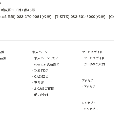
09
西区扇二丁目1番45号
ume食品館] 082-270-0051(代表)
[T-SITE] 082-501-5000(代表)
[C
食品館
求人ページ
サービスガイド
食品館
求人ページ TOP
サービスガイド
you me 食品館
カードのご案内
T-SITE
CAINZ
アクセス
専門店
アクセス
よくあるご質問
働くメリット
コンセプト
コンセプト