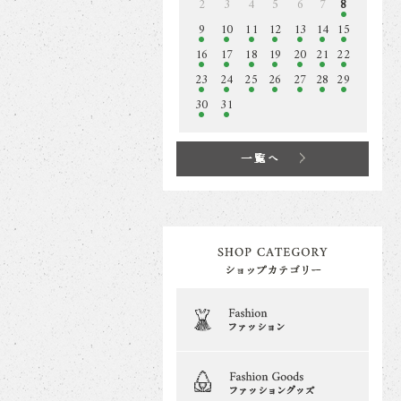
2
3
4
5
6
7
8
9
10
11
12
13
14
15
16
17
18
19
20
21
22
23
24
25
26
27
28
29
30
31