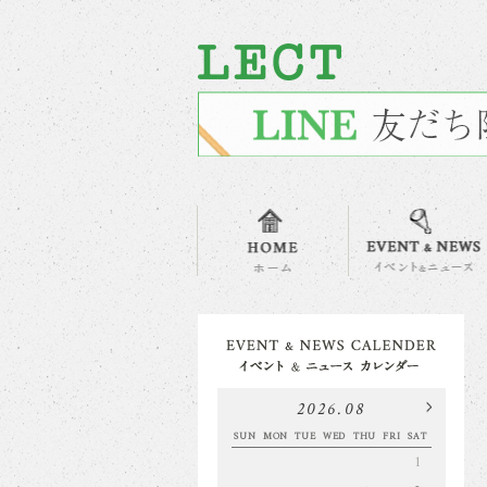
2026.08
SUN
MON
TUE
WED
THU
FRI
SAT
1