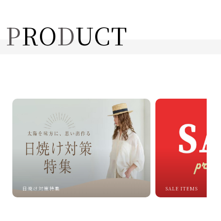
P
R
O
D
U
C
T
日焼け対策特集
SALE ITEMS