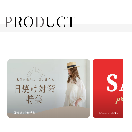
P
R
O
D
U
C
T
日焼け対策特集
SALE ITEMS