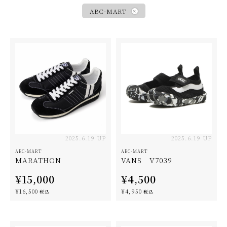
ABC-MART
2025.6.19 UP
2025.6.19 UP
ABC-MART
ABC-MART
MARATHON
VANS V7039
¥15,000
¥4,500
¥16,500
¥4,950
税込
税込