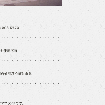
2-208-5773
めか使用不可
門店値引積立額対象外
エアブランドです。