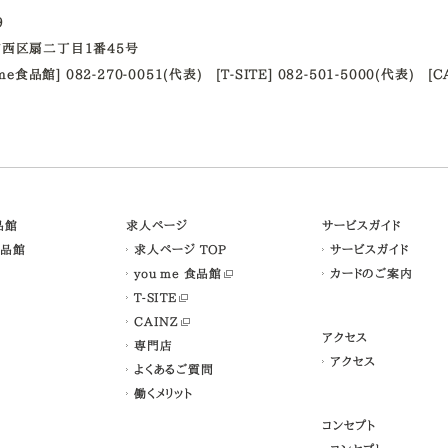
09
西区扇二丁目1番45号
ume食品館] 082-270-0051(代表)
[T-SITE] 082-501-5000(代表)
[C
食品館
求人ページ
サービスガイド
食品館
求人ページ TOP
サービスガイド
you me 食品館
カードのご案内
T-SITE
CAINZ
アクセス
専門店
アクセス
よくあるご質問
働くメリット
コンセプト