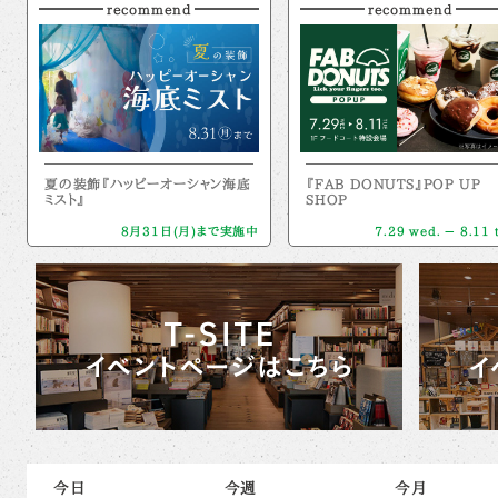
recommend
recommend
夏の装飾『ハッピーオーシャン海底
『FAB DONUTS』POP UP
ミスト』
SHOP
8月31日(月)まで実施中
7.29 wed. － 8.11 
今日
今週
今月