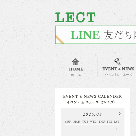
2026.08
SUN
MON
TUE
WED
THU
FRI
SAT
1