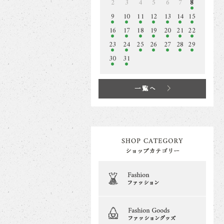
2
3
4
5
6
7
8
9
10
11
12
13
14
15
16
17
18
19
20
21
22
23
24
25
26
27
28
29
30
31