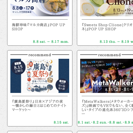
海鮮珍味『マルカ商店』POP UP
『Sweets Shop Clione(クリオ
SHOP
ネ)』POP UP SHOP
8.8 sat. － 8.17 mon.
8.13 thu. － 8.19 
recommend
recommend
『廣島夏祭り』日本×アジアの夜
『MetaWalkers(メタウォーカ
～懐かしの縁日とはじめてのナイト
ズ)』映画でもVRでもない、全く
マーケット～
しいタイプの進化系360°3Dシ
ー
8.15 sat.
8.1 sat.・8.2 sun.・8.8 sat.・8.9 