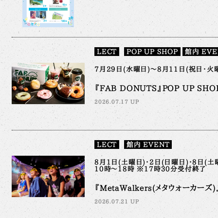
LECT
POP UP SHOP
館内 EVE
7月29日(水曜日)～8月11日(祝日・火曜
『FAB DONUTS』POP UP SHO
2026.07.17 UP
LECT
館内 EVENT
8月1日(土曜日)・2日(日曜日)・8日(土
10時～18時 ※17時30分受付終了
『MetaWalkers(メタウォーカーズ)』
2026.07.21 UP