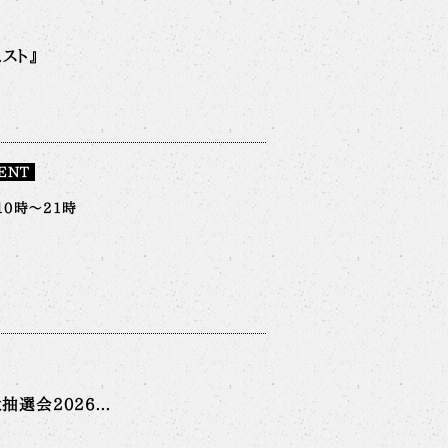
スト』
ENT
10時～21時
選会2026...