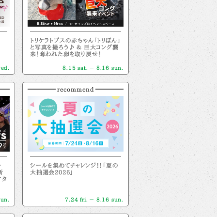
トリケラトプスの赤ちゃん「トリぼん」
と写真を撮ろう♪ ＆ 巨大コング襲
来！奪われた卵を取り戻せ！
wed.
8.15 sat. － 8.16 sun.
recommend
ー
シールを集めてチャレンジ！！「夏の
新
大抽選会2026」
アタ
sun.
7.24 fri. － 8.16 sun.