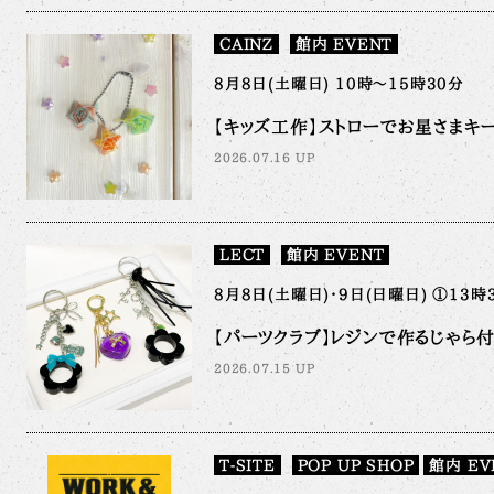
CAINZ
館内 EVENT
8月8日(土曜日) 10時～15時30分
【キッズ工作】ストローでお星さまキ
2026.07.16 UP
LECT
館内 EVENT
8月8日(土曜日)・9日(日曜日) ①13時
【パーツクラブ】レジンで作るじゃら
2026.07.15 UP
T-SITE
POP UP SHOP
館内 EV