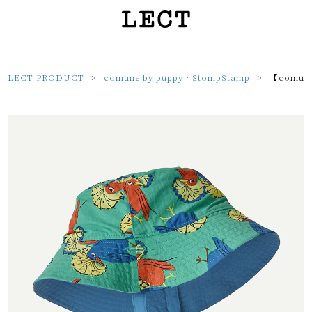
LECT PRODUCT
comune by puppy・StompStamp
【comun