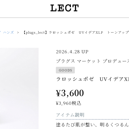
イ ハンズ
【plugs_lect】ラロッシュポゼ UVイデアXLP トーンアッ
2026.4.28 UP
プラグス マーケット プロデュー
GOODS
ラロッシュポゼ UVイデアX
¥3,600
¥3,960
税込
アイテム説明
塗るたび肌が整い、明るくつる