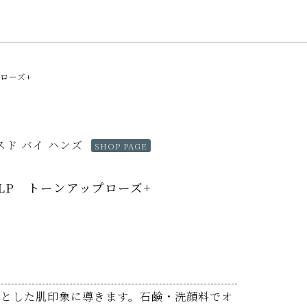
プローズ+
スド バイ ハンズ
SHOP PAGE
LP トーンアップローズ+
んとした肌印象に導きます。石鹸・洗顔料でオ