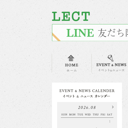
2026.08
SUN
MON
TUE
WED
THU
FRI
SAT
1