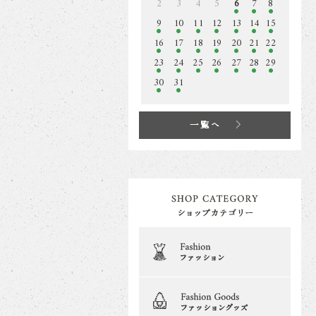
2
3
4
5
6
7
8
9
10
11
12
13
14
15
16
17
18
19
20
21
22
23
24
25
26
27
28
29
30
31