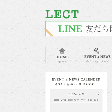
2026.08
SUN
MON
TUE
WED
THU
FRI
SAT
1