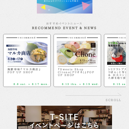
おすすめイベントニュース
RECOMMEND EVENT & NEWS
recommend
recommend
recom
海鮮珍味『マルカ商店』
『Sweets Shop
トリケラトプス
POP UP SHOP
Clione(クリオネ)』POP
リぼん」と写真
UP SHOP
＆ 巨大コング
た卵を取り戻せ
8.8 sat. － 8.17 mon.
8.13 thu. － 8.19 wed.
8.15 sat.
SCROLL