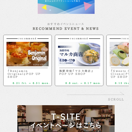
おすすめイベントニュース
RECOMMEND EVENT & NEWS
recommend
recommend
recom
『Benjamin
海鮮珍味『マルカ商店』
『Sweets S
Original』POP UP
POP UP SHOP
Clione(クリ
SHOP
UP SHOP
8.21 fri. － 8.31 mon.
8.8 sat. － 8.17 mon.
8.13 thu.
SCROLL