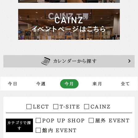
カレンダーから探す
今日
今週
今月
来月
全て
LECT
T-SITE
CAINZ
POP UP SHOP
屋外 EVENT
カテゴリで探
す
館内 EVENT