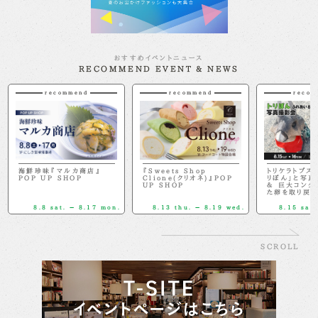
おすすめイベントニュース
RECOMMEND EVENT & NEWS
recommend
recommend
recom
海鮮珍味『マルカ商店』
『Sweets Shop
トリケラトプス
POP UP SHOP
Clione(クリオネ)』POP
リぼん」と写真
UP SHOP
＆ 巨大コング
た卵を取り戻せ
8.8 sat. － 8.17 mon.
8.13 thu. － 8.19 wed.
8.15 sat.
SCROLL