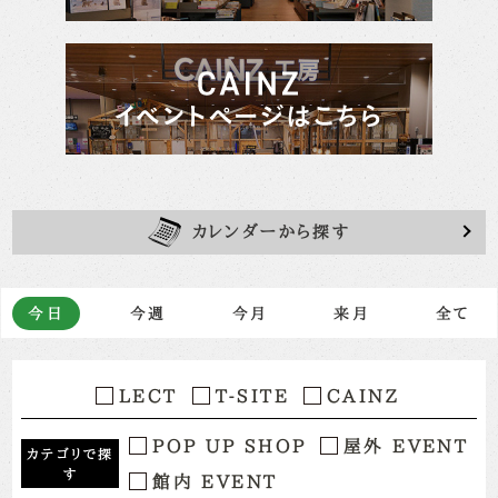
カレンダーから探す
今日
今週
今月
来月
全て
LECT
T-SITE
CAINZ
POP UP SHOP
屋外 EVENT
カテゴリで探
す
館内 EVENT